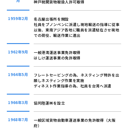
月
神戸税関貨物取扱人許可取得
1959年2月
名古屋出張所を開設
社員をプノンペンに派遣し現地輸送の指導に従事
以後、東南アジア各地に職員を派遣駐在させ現地
での荷役、輸送作業に進出
1962年9月
一般港湾運送事業免許取得
はしけ運送事業の免許取得
1964年5月
フレートセービングの為、ネスティング特許を出
願しネスティング作業を実施
ディネスト作業指導の為、社員を台湾へ派遣
1966年3月
協同陸運㈱を設立
1968年7月
一般区域貨物自動車運送事業の免許取得（大阪
府）