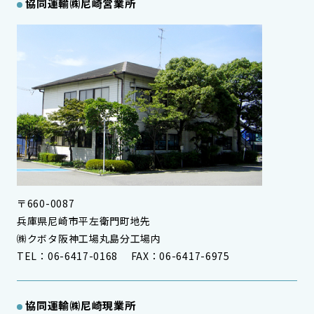
協同運輸㈱尼崎営業所
〒660-0087
兵庫県尼崎市平左衛門町地先
㈱クボタ阪神工場丸島分工場内
TEL：06-6417-0168 FAX：06-6417-6975
協同運輸㈱尼崎現業所