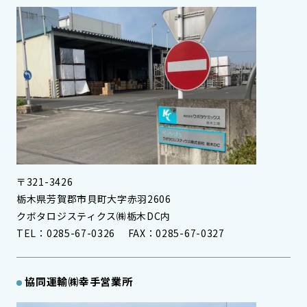
〒321-3426
栃木県芳賀郡市貝町大字赤羽2606
クボタロジスティクス㈱栃木DC内
TEL：0285-67-0326 FAX：0285-67-0327
協同運輸㈱幸手営業所