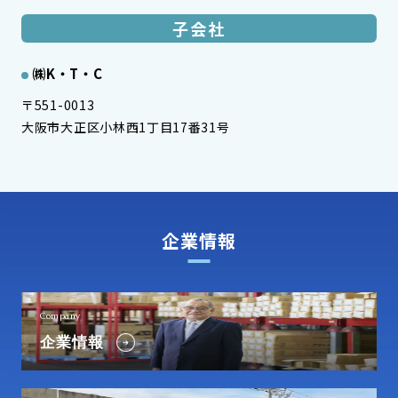
子会社
㈱K・T・C
〒551-0013
大阪市大正区小林西1丁目17番31号
企業情報
Company
企業情報