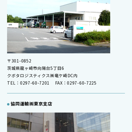
〒301-0852
茨城県龍ヶ崎市向陽台5丁目6
クボタロジスティクス㈱竜ケ崎DC内
TEL：0297-60-7201 FAX：0297-60-7225
協同運輸㈱東京支店